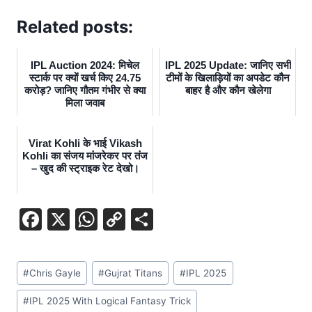
Related posts:
IPL Auction 2024: मिचेल
IPL 2025 Update: जानिए सभी
स्टार्क पर क्यों खर्च किए 24.75
टीमों के खिलाड़ियों का अपडेट कौन
करोड़? जानिए गौतम गंभीर से क्या
बाहर है और कौन खेलेगा
मिला जवाब
Virat Kohli के भाई Vikash
Kohli का संजय मांजरेकर पर तंज
– खुद की स्ट्राइक रेट देखो।
F
X
W
C
S
a
h
o
h
c
at
p
ar
#
Chris Gayle
#
Gujrat Titans
#
IPL 2025
e
s
y
e
b
A
Li
#
IPL 2025 With Logical Fantasy Trick