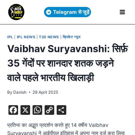
Telegram से जुड़ें
IPL
|
IPL NEWS
|
T20 NEWS
|
क्रिकेट न्यूज
Vaibhav Suryavanshi: सिर्फ़
35 गेंदों पर शानदार शतक जड़ने
वाले पहले भारतीय खिलाड़ी
By
Danish
29 April 2025
F
X
W
C
S
a
h
o
h
प्रतिभा का अद्भुत प्रदर्शन करते हुए 14 वर्षीय Vaibhav
c
at
p
ar
Suryavanshi ने आईपीएल इतिहास में अपना नाम दर्ज करा लिया