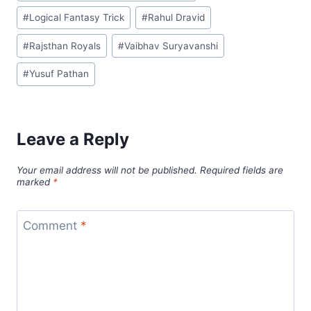
o
p
n
#
Logical Fantasy Trick
#
Rahul Dravid
o
p
k
#
Rajsthan Royals
#
Vaibhav Suryavanshi
k
#
Yusuf Pathan
Leave a Reply
Your email address will not be published.
Required fields are
marked
*
Comment
*