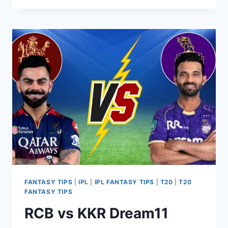
FANTASY TIPS
|
IPL
|
IPL FANTASY TIPS
|
T20
|
T20
FANTASY TIPS
RCB vs KKR Dream11