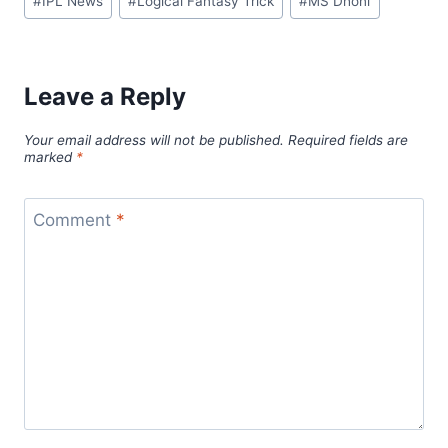
o
p
n
#
IPL News
#
Logical Fantasy Trick
#
MS Dhoni
o
p
k
k
Leave a Reply
Your email address will not be published.
Required fields are
marked
*
Comment
*