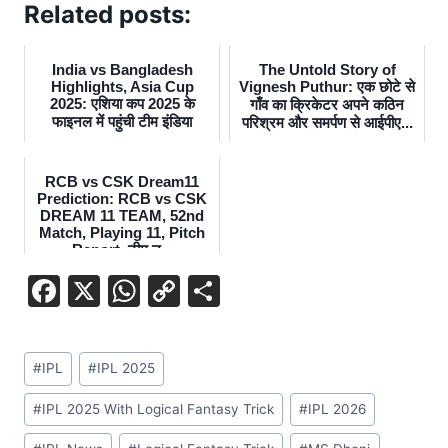
Related posts:
India vs Bangladesh
The Untold Story of
Highlights, Asia Cup
Vignesh Puthur: एक छोटे से
2025: एशिया कप 2025 के
गाँव का क्रिकेटर अपने कठिन
फाइनल में पहुंची टीम इंडिया
परिश्रम और समर्पण से आईपीए...
RCB vs CSK Dream11
Prediction: RCB vs CSK
DREAM 11 TEAM, 52nd
Match, Playing 11, Pitch
Report, टीम न...
F
X
W
C
S
a
h
o
h
c
at
p
ar
#
IPL
#
IPL 2025
e
s
y
e
b
A
Li
#
IPL 2025 With Logical Fantasy Trick
#
IPL 2026