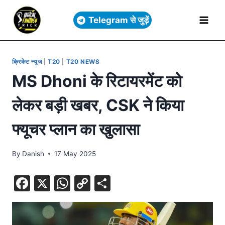
Telegram से जुड़ें
क्रिकेट न्यूज
|
T20
|
T20 NEWS
MS Dhoni के रिटायरमेंट को
लेकर बड़ी खबर, CSK ने किया
फ्यूचर प्लान का खुलासा
By
Danish
17 May 2025
F
X
W
C
S
a
h
o
h
c
at
p
ar