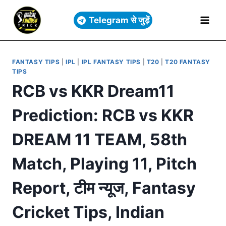
Telegram से जुड़ें
FANTASY TIPS
|
IPL
|
IPL FANTASY TIPS
|
T20
|
T20 FANTASY
TIPS
RCB vs KKR Dream11
Prediction: RCB vs KKR
DREAM 11 TEAM, 58th
Match, Playing 11, Pitch
Report, टीम न्यूज, Fantasy
Cricket Tips, Indian