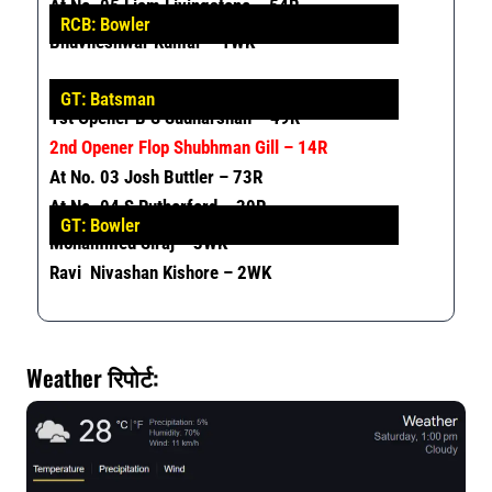
At No. 05 Liam Livingstone – 54R
RCB: Bowler
Bhuvneshwar Kumar – 1WK
GT: Batsman
1st Opener B S Sudharshan – 49R
2nd Opener Flop Shubhman Gill – 14R
At No. 03 Josh Buttler – 73R
At No. 04 S Rutherford – 30R
GT: Bowler
Mohammed Siraj – 3WK
Ravi Nivashan Kishore – 2WK
Weather रिपोर्ट: