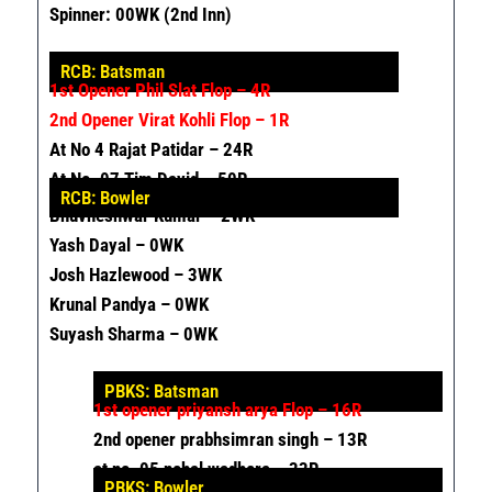
Spinner: 00WK (2nd Inn)
RCB: Batsman
1
St
Opener Phil Slat Flop – 4R
2nd Opener Virat Kohli Flop – 1R
At No 4 Rajat Patidar – 24R
At No. 07 Tim David – 50R
RCB: Bowler
Bhuvneshwar Kumar – 2WK
Yash Dayal – 0WK
Josh Hazlewood – 3WK
Krunal Pandya – 0WK
Suyash Sharma – 0WK
PBKS: Batsman
1st opener
priyansh arya Flop – 16R
2nd opener prabhsimran singh – 13R
at no. 05 nehal wadhera – 33R
PBKS: Bowler