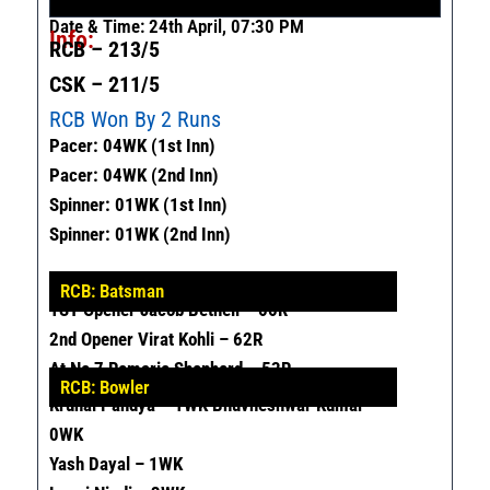
Date & Time: 24th April, 07:30 PM
Info:
RCB – 213/5
CSK – 211/5
RCB Won By 2 Runs
Pacer: 04WK (1st Inn)
Pacer: 04WK (2nd Inn)
Spinner: 01WK (1st Inn)
Spinner: 01WK (2nd Inn)
RCB: Batsman
1
ST
Opener Jacob Bethell – 55R
2nd Opener Virat Kohli – 62R
At No 7 Romario Shepherd – 53R
RCB: Bowler
Krunal Pandya – 1WK
Bhuvneshwar Kumar –
0WK
Yash Dayal – 1WK