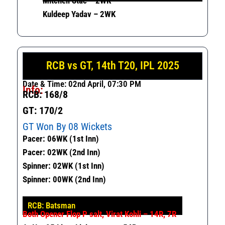
Mitchell Stac – 2WK
Kuldeep Yadav – 2WK
RCB vs GT, 14th T20, IPL 2025
Date & Time: 02nd April, 07:30 PM
Info:
RCB: 168/8
GT: 170/2
GT Won By 08 Wickets
Pacer: 06WK (1st Inn)
Pacer: 02WK (2nd Inn)
Spinner: 02WK (1st Inn)
Spinner: 00WK (2nd Inn)
RCB: Batsman
Both Opener Flop P salt, Virat Kohli – 14R, 7R