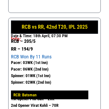
RCB vs RR, 42nd T20, IPL 2025
Date & Time: 18th April, 07:30 PM
Info:
RCB – 205/5
RR – 194/9
RCB Won By 11 Runs
Pacer: 03WK (1st Inn)
Pacer: 06WK (2nd Inn)
Spinner: 01WK (1st Inn)
Spinner: 02WK (2nd Inn)
RCB: Batsman
1
St
Opener Phil Salt – 26R
2nd Opener Virat Kohli – 70R