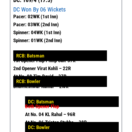
DC Won By 06 Wickets
Pacer: 02WK (1st Inn)
Pacer: 03WK (2nd Inn)
Spinner: 04WK (1st Inn)
Spinner: 01WK (2nd Inn)
RCB: Batsman
1st Opener Flop Philip Salt-37R
2nd Opener Virat Kohli – 22R
At No. 08 Tim David – 37R
RCB: Bowler
Bhuvneshwar Kumar – 2WK
DC: Batsman
Both Opener Flop
At No. 04 KL Rahul – 96R
At No. 06 Tristan Stubbs – 38R
DC: Bowler