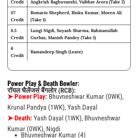
Credit
Angkrish Raghuvanshi, Vaibhav Arora (take 2)
07
Romario Shepherd, Rinku Kumar, Moeen Ali
Credit
(take 1)
6.5
Lungi Nigdi, Suyash Sharma, Rahmanullah
Credit
Gurbaz, Manish Pandey (take 1)
6
Ramandeep Singh (leave)
Credit
Power Play & Death Bowler:
रॉयल चैलेंजर्स बैंगलोर (RCB):
➤
Power Play:
Bhuvneshwar Kumar (0WK),
Krunal Pandya (1WK), Yash Dayal
➤
Death:
Yash Dayal (1WK), Bhuvneshwar
Kumar (0WK), Nigdi
Bhuvneshwar Kumar (4)