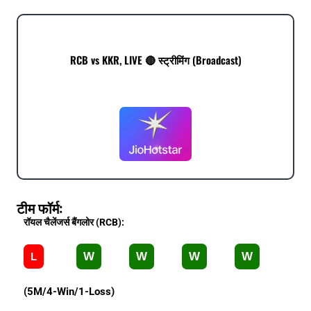
RCB vs KKR, LIVE 🔴 स्ट्रीमिंग (Broadcast)
टीम फॉर्म:
रॉयल चैलेंजर्स बैंगलोर (RCB):
W
W
W
W
L
(5M/4-Win/1-Loss)