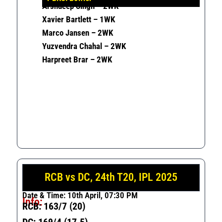
Arshdeep Singh – 2WK
Xavier Bartlett – 1WK
Marco Jansen – 2WK
Yuzvendra Chahal – 2WK
Harpreet Brar – 2WK
RCB vs DC, 24th T20, IPL 2025
Date & Time: 10th April, 07:30 PM
Info:
RCB: 163/7 (20)
DC: 169/4 (17.5)