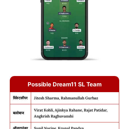
Possible Dream11 SL Team
विकेटकीपर
Jitesh Sharma, Rahmanullah Gurbaz
Virat Kohli, Ajinkya Rahane, Rajat Patidar,
बल्लेबाज
Angkrish Raghuvanshi
ऑलराउंडर
Sunil Narine, Krunal Pandya