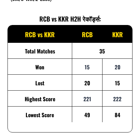
RCB vs KKR H2H रेकॉर्ड्स:
RCB vs KKR
RCB
KKR
Total Matches
35
Won
15
20
Lost
20
15
Highest Score
221
222
Lowest Score
49
84