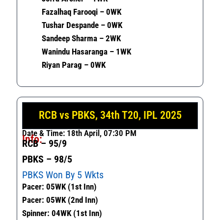
Fazalhaq Farooqi – 0WK
Tushar Despande – 0WK
Sandeep Sharma – 2WK
Wanindu Hasaranga – 1WK
Riyan Parag – 0WK
RCB vs PBKS, 34th T20, IPL 2025
Date & Time: 18th April, 07:30 PM
Info:
RCB – 95/9
PBKS – 98/5
PBKS Won By 5 Wkts
Pacer: 05WK (1st Inn)
Pacer: 05WK (2nd Inn)
Spinner: 04WK (1st Inn)