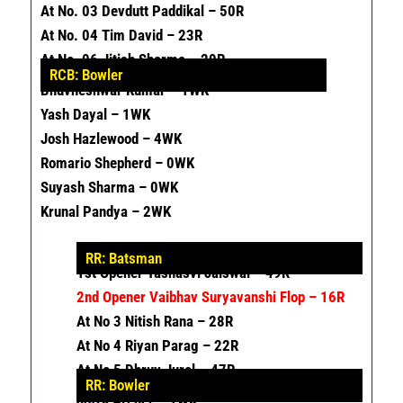
At No. 03 Devdutt Paddikal – 50R
At No. 04 Tim David – 23R
At No. 06 Jitish Sharma – 20R
RCB: Bowler
Bhuvneshwar Kumar – 1WK
Yash Dayal – 1WK
Josh Hazlewood – 4WK
Romario Shepherd – 0WK
Suyash Sharma – 0WK
Krunal Pandya – 2WK
RR: Batsman
1
St
Opener Yashasvi Jaiswal – 49R
2
Nd
Opener Vaibhav Suryavanshi Flop – 16R
At No 3 Nitish Rana – 28R
At No 4 Riyan Parag – 22R
At No 5 Dhruv Jurel – 47R
RR: Bowler
Jofra Archer – 1WK