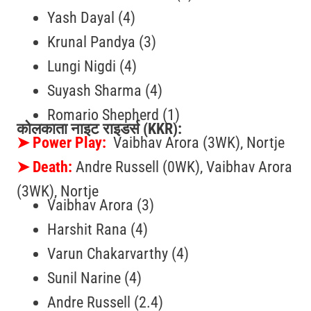
Yash Dayal (4)
Krunal Pandya (3)
Lungi Nigdi (4)
Suyash Sharma (4)
Romario Shepherd (1)
कोलकाता नाइट राइडर्स (KKR):
➤
Power Play:
Vaibhav Arora (3WK), Nortje
➤
Death:
Andre Russell (0WK), Vaibhav Arora
(3WK), Nortje
Vaibhav Arora (3)
Harshit Rana (4)
Varun Chakarvarthy (4)
Sunil Narine (4)
Andre Russell (2.4)