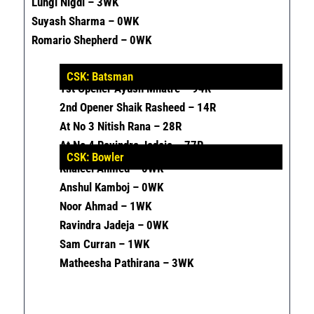
Lungi Nigdi – 3WK
Suyash Sharma – 0WK
Romario Shepherd – 0WK
CSK: Batsman
1
St
Opener Ayush Mhatre – 94R
2
Nd
Opener Shaik Rasheed – 14R
At No 3 Nitish Rana – 28R
At No 4 Ravindra Jadeja – 77R
CSK: Bowler
Khaleel Ahmed – 0WK
Anshul Kamboj – 0WK
Noor Ahmad – 1WK
Ravindra Jadeja – 0WK
Sam Curran – 1WK
Matheesha Pathirana – 3WK