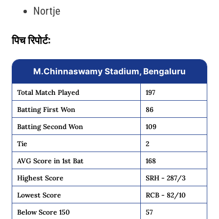
Nortje
पिच रिपोर्ट:
M.Chinnaswamy Stadium, Bengaluru
Total Match Played
197
Batting First Won
86
Batting Second Won
109
Tie
2
AVG Score in 1st Bat
168
Highest Score
SRH - 287/3
Lowest Score
RCB - 82/10
Below Score 150
57