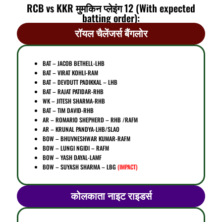
RCB vs KKR मुमकिन प्लेइंग 12 (With expected
batting order):
रॉयल चैलेंजर्स बैंगलोर
BAT – JACOB BETHELL-LHB
BAT – VIRAT KOHLI-RAM
BAT – DEVDUTT PADIKKAL – LHB
BAT – RAJAT PATIDAR-RHB
WK – JITESH SHARMA-RHB
BAT – TIM DAVID-RHB
AR – ROMARIO SHEPHERD – RHB /RAFM
AR – KRUNAL PANDYA-LHB/SLAO
BOW – BHUVNESHWAR KUMAR-RAFM
BOW
– LUNGI NGIDI – RAFM
BOW – YASH DAYAL-LAMF
BOW – SUYASH SHARMA – LBG
(IMPACT)
कोलकाता नाइट राइडर्स