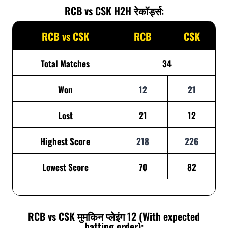
RCB vs CSK H2H रेकॉर्ड्स:
RCB vs CSK
RCB
CSK
Total Matches
34
Won
12
21
Lost
21
12
Highest Score
218
226
Lowest Score
70
82
RCB vs CSK मुमकिन प्लेइंग 12 (With expected
batting order):