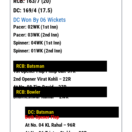
RCB: 163/7 (20)
DC: 169/4 (17.5)
DC Won By 06 Wickets
Pacer: 02WK (1st Inn)
Pacer: 03WK (2nd Inn)
Spinner: 04WK (1st Inn)
Spinner: 01WK (2nd Inn)
RCB: Batsman
1st Opener Flop Philip Salt-37R
2nd Opener Virat Kohli – 22R
At No. 08 Tim David – 37R
RCB: Bowler
Bhuvneshwar Kumar – 2WK
DC: Batsman
Both Opener Flop
At No. 04 KL Rahul – 96R