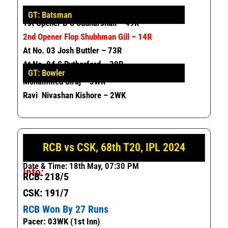
GT: Batsman
1st Opener B S Sudharshan – 49R
2nd Opener Flop Shubhman Gill – 14R
At No. 03 Josh Buttler – 73R
At No. 04 S Rutherford – 30R
GT: Bowler
Mohammed Siraj – 3WK
Ravi Nivashan Kishore – 2WK
RCB vs CSK, 68th T20, IPL 2024
Date & Time: 18th May, 07:30 PM
Info:
RCB: 218/5
CSK: 191/7
RCB Won By 27 Runs
Pacer: 03WK (1st Inn)