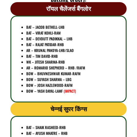
रॉयल चैलेंजर्स बैंगलोर
BAT – JACOB BETHELL-LHB
BAT – VIRAT KOHLI-RAM
BAT – DEVDUTT PADIKKAL – LHB
BAT – RAJAT PATIDAR-RHB
AR – KRUNAL PANDYA-LHB/SLAO
BAT – TIM DAVID-RHB
WK – JITESH SHARMA-RHB
AR – ROMARIO SHEPHERD – RHB /RAFM
BOW – BHUVNESHWAR KUMAR-RAFM
BOW – SUYASH SHARMA – LBG
BOW – JOSH HAZLEWOOD-RAFM
BOW – YASH DAYAL-LAMF
(IMPACT)
चेन्नई सुपर किंग्स
BAT – SHAIK RASHEED-RHB
BAT – AYUSH MHATRE – RHB