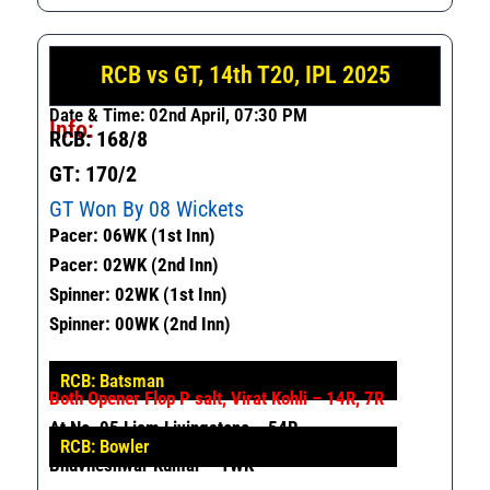
RCB vs GT, 14th T20, IPL 2025
Date & Time: 02nd April, 07:30 PM
Info:
RCB: 168/8
GT: 170/2
GT Won By 08 Wickets
Pacer: 06WK (1st Inn)
Pacer: 02WK (2nd Inn)
Spinner: 02WK (1st Inn)
Spinner: 00WK (2nd Inn)
RCB: Batsman
Both Opener Flop P salt, Virat Kohli – 14R, 7R
At No. 05 Liam Livingstone – 54R
RCB: Bowler
Bhuvneshwar Kumar – 1WK