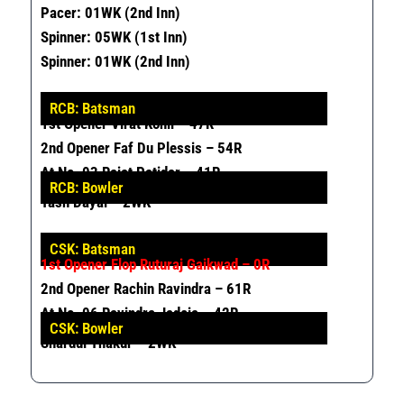
Pacer: 01WK (2nd Inn)
Spinner: 05WK (1st Inn)
Spinner: 01WK (2nd Inn)
RCB: Batsman
1
st
Opener Virat Kohli
– 47R
2
nd
Opener Faf Du Plessis – 54R
At No. 03 Rajat Patidar – 41R
RCB: Bowler
Yash Dayal – 2WK
CSK: Batsman
1st Opener Flop Ruturaj Gaikwad – 0R
2nd Opener Rachin Ravindra – 61R
At No. 06 Ravindra Jadeja
– 42R
CSK: Bowler
Shardul Thakur – 2WK