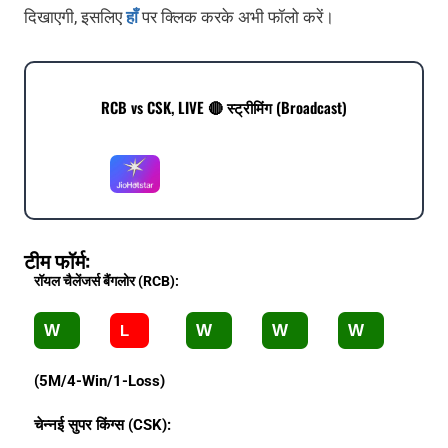
दिखाएगी, इसलिए
हाँ
पर क्लिक करके अभी फॉलो करें।
RCB vs CSK, LIVE 🔴 स्ट्रीमिंग (Broadcast)
टीम फॉर्म:
रॉयल चैलेंजर्स बैंगलोर (RCB):
W
W
W
W
L
(5M/4-Win/1-Loss)
चेन्नई सुपर किंग्स (CSK):