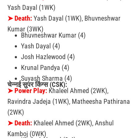
Yash Dayal (1WK)
➤
Death:
Yash Dayal (1WK), Bhuvneshwar
Kumar (3WK)
Bhuvneshwar Kumar (4)
Yash Dayal (4)
Josh Hazlewood (4)
Krunal Pandya (4)
Suyash Sharma (4)
चेन्नई सुपर किंग्स (CSK):
➤
Power Play:
Khaleel Ahmed (2WK),
Ravindra Jadeja
(1WK), Matheesha Pathirana
(2WK)
➤
Death:
Khaleel Ahmed (2WK),
Anshul
Kamboj (0WK)