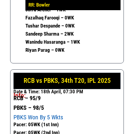
RR: Bowler
Jofra Archer – 1WK
Fazalhaq Farooqi – 0WK
Tushar Despande – 0WK
Sandeep Sharma – 2WK
Wanindu Hasaranga – 1WK
Riyan Parag – 0WK
RCB vs PBKS, 34th T20, IPL 2025
Date & Time: 18th April, 07:30 PM
Info:
RCB – 95/9
PBKS – 98/5
PBKS Won By 5 Wkts
Pacer: 05WK (1st Inn)
Pacer: 05WK (2nd Inn)