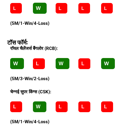
W
L
L
L
L
(5M/1-Win/4-Loss)
टॉस फॉर्म:
रॉयल चैलेंजर्स बैंगलोर (RCB):
W
W
W
L
L
(5M/3-Win/2-Loss)
चेन्नई सुपर किंग्स (CSK):
L
W
L
L
L
(5M/1-Win/4-Loss)