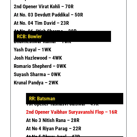
2nd Opener Virat Kohli – 70R
At No. 03 Devdutt Paddikal – 50R
At No. 04 Tim David – 23R
At No. 06 Jitish Sharma – 20R
RCB: Bowler
Bhuvneshwar Kumar – 1WK
Yash Dayal – 1WK
Josh Hazlewood – 4WK
Romario Shepherd – 0WK
Suyash Sharma – 0WK
Krunal Pandya – 2WK
RR: Batsman
1
St
Opener Yashasvi Jaiswal – 49R
2
Nd
Opener Vaibhav Suryavanshi Flop – 16R
At No 3 Nitish Rana – 28R
At No 4 Riyan Parag – 22R
At No 5 Dhruv Jurel – 47R