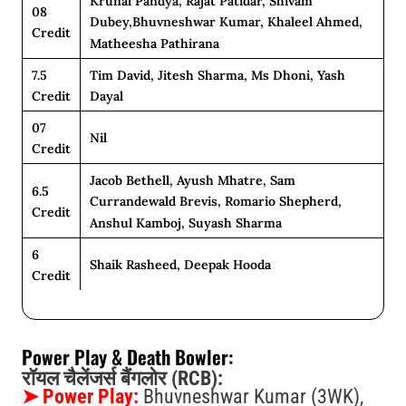
Krunal Pandya, Rajat Patidar, Shivam
08
Dubey,bhuvneshwar Kumar, Khaleel Ahmed,
Credit
Matheesha Pathirana
7.5
Tim David, Jitesh Sharma, Ms Dhoni, Yash
Credit
Dayal
07
Nil
Credit
Jacob Bethell, Ayush Mhatre, Sam
6.5
Currandewald Brevis, Romario Shepherd,
Credit
Anshul Kamboj, Suyash Sharma
6
Shaik Rasheed, Deepak Hooda
Credit
Power Play & Death Bowler:
रॉयल चैलेंजर्स बैंगलोर (RCB):
➤
Power Play:
Bhuvneshwar Kumar (3WK),