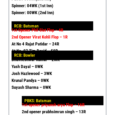
Spinner: 04WK (1st Inn)
Spinner: 00WK (2nd Inn)
RCB: Batsman
1
St
Opener Phil Slat Flop – 4R
2nd Opener Virat Kohli Flop – 1R
At No 4 Rajat Patidar – 24R
At No. 07 Tim David – 50R
RCB: Bowler
Bhuvneshwar Kumar – 2WK
Yash Dayal – 0WK
Josh Hazlewood – 3WK
Krunal Pandya – 0WK
Suyash Sharma – 0WK
PBKS: Batsman
1st opener
priyansh arya Flop – 16R
2nd opener prabhsimran singh – 13R