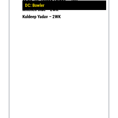
At No. 06 Tristan Stubbs – 38R
DC: Bowler
Mitchell Stac – 2WK
Kuldeep Yadav – 2WK