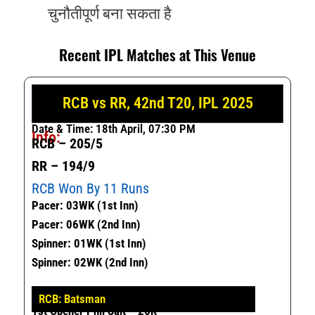
चुनौतीपूर्ण बना सकता है
Recent IPL Matches at This Venue
RCB vs RR, 42nd T20, IPL 2025
Date & Time: 18th April, 07:30 PM
Info:
RCB – 205/5
RR – 194/9
RCB Won By 11 Runs
Pacer: 03WK (1st Inn)
Pacer: 06WK (2nd Inn)
Spinner: 01WK (1st Inn)
Spinner: 02WK (2nd Inn)
RCB: Batsman
1
St
Opener Phil Salt – 26R