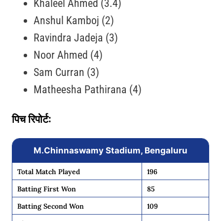
Khaleel Ahmed (3.4)
Anshul Kamboj (2)
Ravindra Jadeja (3)
Noor Ahmed (4)
Sam Curran (3)
Matheesha Pathirana (4)
पिच रिपोर्ट:
M.Chinnaswamy Stadium, Bengaluru
Total Match Played
196
Batting First Won
85
Batting Second Won
109