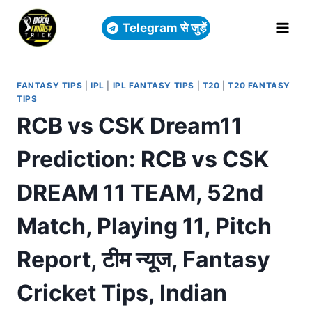
Telegram से जुड़ें
FANTASY TIPS
|
IPL
|
IPL FANTASY TIPS
|
T20
|
T20 FANTASY
TIPS
RCB vs CSK Dream11
Prediction: RCB vs CSK
DREAM 11 TEAM, 52nd
Match, Playing 11, Pitch
Report, टीम न्यूज, Fantasy
Cricket Tips, Indian