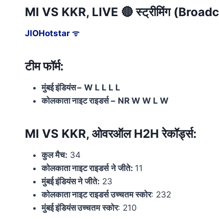
MI VS KKR, LIVE 🔴 स्ट्रीमिंग (Broadc
JIOHotstar ᯤ
टीम फॉर्म:
मुंबई इंडियंस
–
W L L L L
कोलकाता नाइट राइडर्स
–
NR W W L W
MI VS KKR, ओवरऑल H2H रेकॉर्ड्स:
कुल मैच:
34
कोलकाता नाइट राइडर्स
ने जीते:
11
मुंबई इंडियंस
ने जीते:
23
कोलकाता नाइट राइडर्स
उच्चतम स्कोर
: 232
मुंबई इंडियंस
उच्चतम स्कोर
: 210