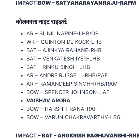
IMPACT:
BOW – SATYANARAYAN RAJU-RAFM
कोलकाता नाइट राइडर्स
:
AR – SUNIL NARINE-LHB/OB
WK – QUINTON DE KOCK-LHB
BAT – AJINKYA RAHANE-RHB
BAT – VENKATESH IYER-LHB
BAT – RINKU SINGH-LHB
AR – ANDRE RUSSELL-RHB/RAF
AR – RAMANDEEP SINGH-RHB/RAM
BOW – SPENCER JOHNSON-LAF
VAIBHAV ARORA
BOW – HARSHIT RANA-RAF
BOW – VARUN CHAKRAVARTHY-LBG
IMPACT –
BAT – ANGKRISH RAGHUVANSHI-RH