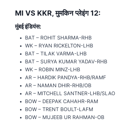
MI VS KKR, मुमकिन प्लेइंग 12:
मुंबई इंडियंस
:
BAT – ROHIT SHARMA-RHB
WK – RYAN RICKELTON-LHB
BAT – TILAK VARMA-LHB
BAT – SURYA KUMAR YADAV-RHB
WK – ROBIN MINZ-LHB
AR – HARDIK PANDYA-RHB/RAMF
AR – NAMAN DHIR-RHB/OB
AR – MITCHELL SANTNER-LHB/SLAO
BOW – DEEPAK CAHAHR-RAM
BOW – TRENT BOULT-LAFM
BOW – MUJEEB UR RAHMAN-OB