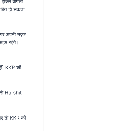
ट होकर वापसी
बित हो सकता
 पर अपनी नज़र
म रहेंगे।
ीं, KKR की
से Harshit
जाए तो KKR की