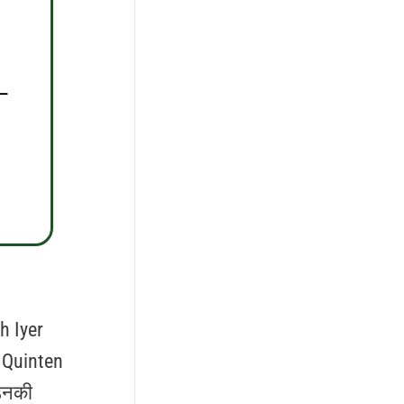
–
sh Iyer
ं Quinten
 उनकी