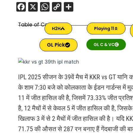
F
X
W
C
S
a
h
o
h
c
at
p
ar
Table of Content
H2H
Playing 11
e
s
y
e
b
A
Li
GL Pick
GL C & VC
o
p
n
o
p
k
k
IPL 2025 सीजन के 39वें मैच में KKR vs GT यानि 
के शाम 7:30 बजे को कोलकाता के ईडन गार्डन्स में मुक
11 में जीत हासिल की है, जिसमें 73.33% जीत प्रतिश
है, 12 मैचों में से केवल 5 में जीत हासिल की है, 
खिलाफ 3 में से 2 मैचों में जीत हासिल की है। यदि KK
71.75 की औसत से 287 रन बनाए हैं गेंदबाजी की ब