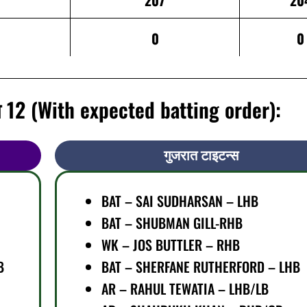
207
20
0
0
ग 12 (With expected batting order):
गुजरात टाइटन्स
BAT –
SAI SUDHARSAN – LHB
BAT – SHUBMAN GILL-RHB
WK – JOS BUTTLER – RHB
B
BAT – SHERFANE RUTHERFORD – LHB
AR – RAHUL TEWATIA – LHB/LB