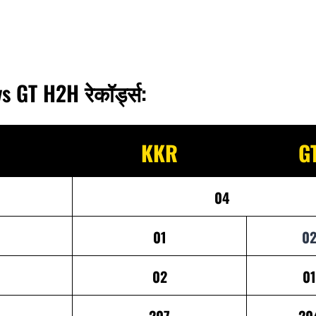
s GT H2H रेकॉर्ड्स:
KKR
G
04
01
0
02
01