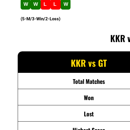
W
W
L
L
W
(5-M/3-Win/2-Loss)
KKR v
KKR vs GT
Total Matches
Won
Lost