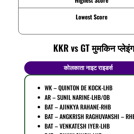
Highest Score
Lowest Score
KKR vs GT मुमकिन प्लेइं
कोलकाता नाइट राइडर्स
WK – QUINTON DE KOCK-LHB
AR – SUNIL NARINE-LHB/OB
BAT – AJINKYA RAHANE-RHB
BAT
– ANGKRISH RAGHUVANSHI – RH
BAT – VENKATESH IYER-LHB