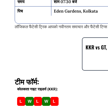
समय
शाम 07:30 बजे
पिच
Eden Gardens, Kolkata
लॉजिकल फैंटेसी ट्रिक आपको नवीनतम समाचार और फैंटेसी टिप्स
KKR vs GT, 
टीम फॉर्म:
कोलकाता नाइट राइडर्स (KKR):
L
W
L
W
L