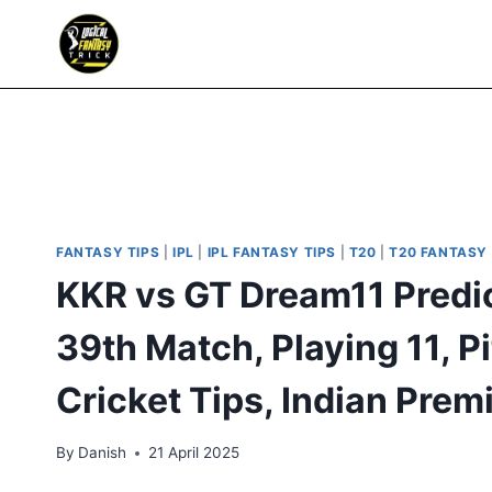
FANTASY TIPS
|
IPL
|
IPL FANTASY TIPS
|
T20
|
T20 FANTASY 
KKR vs GT Dream11 Predi
39th Match, Playing 11, Pit
Cricket Tips, Indian Pre
By
Danish
21 April 2025