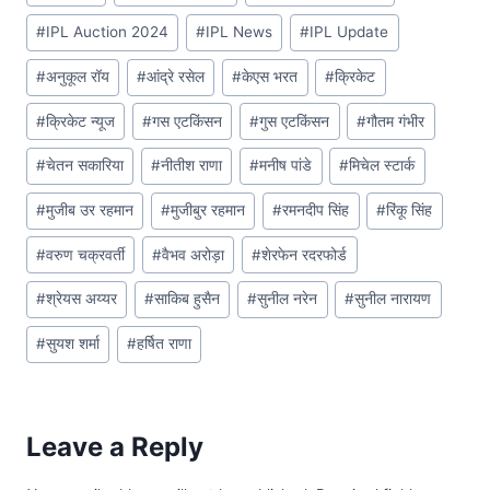
e
s
y
e
b
A
Li
#
IPL Auction 2024
#
IPL News
#
IPL Update
o
p
n
#
अनुकूल रॉय
#
आंद्रे रसेल
#
केएस भरत
#
क्रिकेट
o
p
k
#
क्रिकेट न्यूज
#
गस एटकिंसन
#
गुस एटकिंसन
#
गौतम गंभीर
k
#
चेतन सकारिया
#
नीतीश राणा
#
मनीष पांडे
#
मिचेल स्टार्क
#
मुजीब उर रहमान
#
मुजीबुर रहमान
#
रमनदीप सिंह
#
रिंकू सिंह
#
वरुण चक्रवर्ती
#
वैभव अरोड़ा
#
शेरफेन रदरफोर्ड
#
श्रेयस अय्यर
#
साकिब हुसैन
#
सुनील नरेन
#
सुनील नारायण
#
सुयश शर्मा
#
हर्षित राणा
Leave a Reply