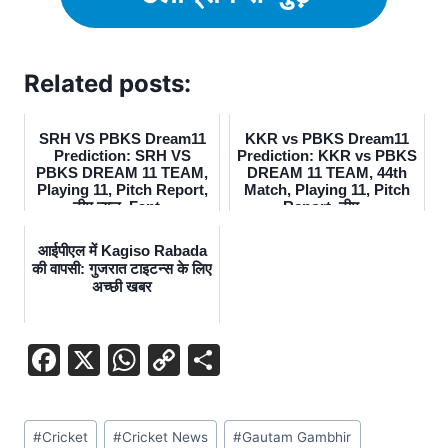
Related posts:
SRH VS PBKS Dream11
KKR vs PBKS Dream11
Prediction: SRH VS
Prediction: KKR vs PBKS
PBKS DREAM 11 TEAM,
DREAM 11 TEAM, 44th
Playing 11, Pitch Report,
Match, Playing 11, Pitch
टीम न्यूज, Fant...
Report, टीम...
आईपीएल में Kagiso Rabada
की वापसी: गुजरात टाइटन्स के लिए
अच्छी खबर
F
X
W
C
S
a
h
o
h
c
at
p
ar
#
Cricket
#
Cricket News
#
Gautam Gambhir