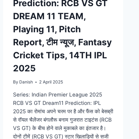
Prediction: RCB VS GT
DREAM 11 TEAM,
Playing 11, Pitch
Report, टीम न्यूज, Fantasy
Cricket Tips, 14TH IPL
2025
By
Danish
2 April 2025
Series: Indian Premier League 2025
RCB VS GT Dream11 Prediction: IPL
2025 का रोमांच अपने चरम पर है और फैंस को बेसब्री
से रॉयल चैलेंजर बंगलौरू बनाम गुजरात टाइटंस (RCB
VS GT) के बीच होने वाले मुकाबले का इंतजार है।
दोनों टीमें (RCB VS GT) स्टार खिलाड़ियों से सजी