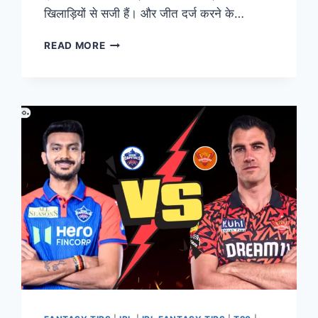
खिलाड़ियों से सजी हैं। और जीत दर्ज करने के…
READ MORE