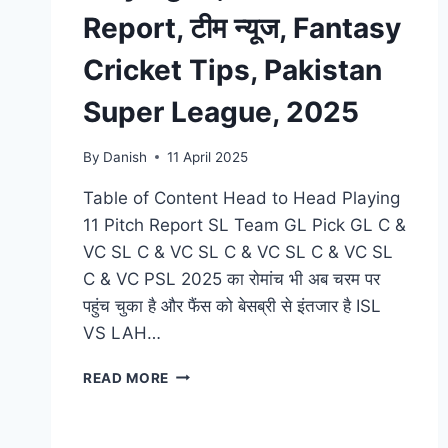
Report, टीम न्यूज, Fantasy
Cricket Tips, Pakistan
Super League, 2025
By
Danish
11 April 2025
Table of Content Head to Head Playing
11 Pitch Report SL Team GL Pick GL C &
VC SL C & VC SL C & VC SL C & VC SL
C & VC PSL 2025 का रोमांच भी अब चरम पर
पहुंच चुका है और फैंस को बेसब्री से इंतजार है ISL
VS LAH…
READ MORE