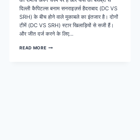
का रोमांच अपने चरम पर है और फैंस को बेसब्री से
दिल्ली कैपिटल्स बनाम सनराइज़र्स हैदराबाद (DC VS
SRH) के बीच होने वाले मुकाबले का इंतजार है। दोनों
टीमें (DC VS SRH) स्टार खिलाड़ियों से सजी हैं।
और जीत दर्ज करने के लिए…
READ MORE