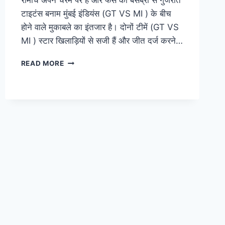
रोमांच अपने चरम पर है और फैंस को बेसब्री से गुजरात
टाइटंस बनाम मुंबई इंडियंस (GT VS MI ) के बीच
होने वाले मुकाबले का इंतजार है। दोनों टीमें (GT VS
MI ) स्टार खिलाड़ियों से सजी हैं और जीत दर्ज करने…
READ MORE