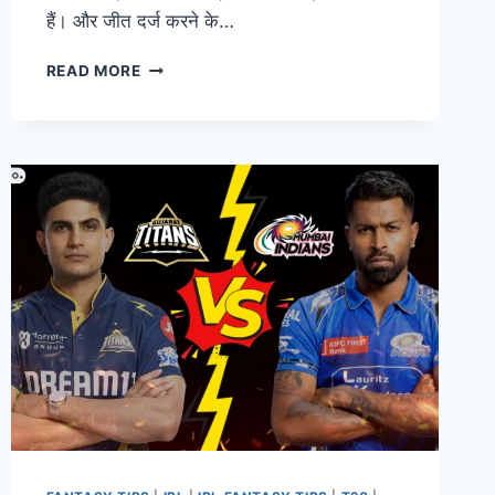
हैं। और जीत दर्ज करने के…
READ MORE