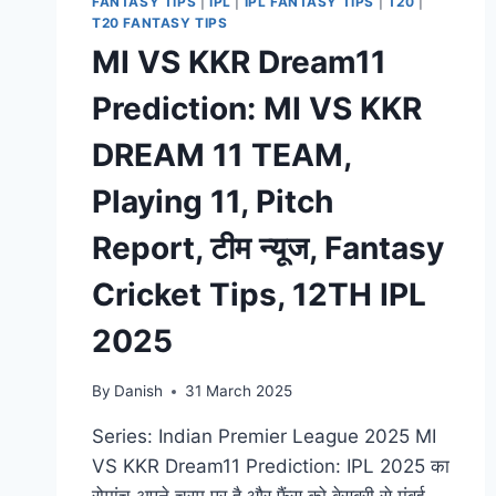
FANTASY TIPS
|
IPL
|
IPL FANTASY TIPS
|
T20
|
T20 FANTASY TIPS
MI VS KKR Dream11
Prediction: MI VS KKR
DREAM 11 TEAM,
Playing 11, Pitch
Report, टीम न्यूज, Fantasy
Cricket Tips, 12TH IPL
2025
By
Danish
31 March 2025
Series: Indian Premier League 2025 MI
VS KKR Dream11 Prediction: IPL 2025 का