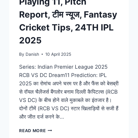
Playing 11, Pitch
Report, टीम न्यूज, Fantasy
Cricket Tips, 24TH IPL
2025
By
Danish
10 April 2025
Series: Indian Premier League 2025
RCB VS DC Dream11 Prediction: IPL
2025 का रोमांच अपने चरम पर है और फैंस को बेसब्री
से रॉयल चैलेंजर्स बैंगलोर बनाम दिल्ली कैपिटल्स (RCB
VS DC) के बीच होने वाले मुकाबले का इंतजार है।
दोनों टीमें (RCB VS DC) स्टार खिलाड़ियों से सजी हैं
और जीत दर्ज करने के…
READ MORE