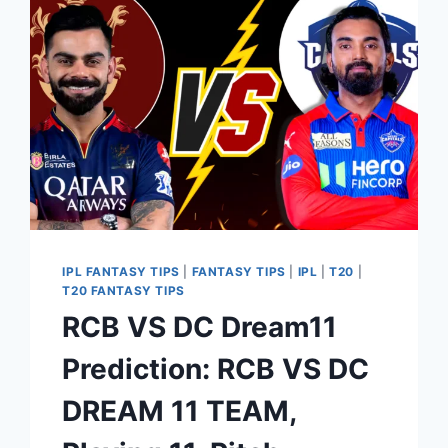
IPL FANTASY TIPS
|
FANTASY TIPS
|
IPL
|
T20
|
T20 FANTASY TIPS
RCB VS DC Dream11
Prediction: RCB VS DC
DREAM 11 TEAM,