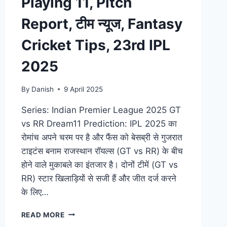
Playing 11, Pitch
Report, टीम न्यूज, Fantasy
Cricket Tips, 23rd IPL
2025
By
Danish
9 April 2025
Series: Indian Premier League 2025 GT
vs RR Dream11 Prediction: IPL 2025 का
रोमांच अपने चरम पर है और फैंस को बेसब्री से गुजरात
टाइटंस बनाम राजस्थान रॉयल्स (GT vs RR) के बीच
होने वाले मुकाबले का इंतजार है। दोनों टीमें (GT vs
RR) स्टार खिलाड़ियों से सजी हैं और जीत दर्ज करने
के लिए…
READ MORE