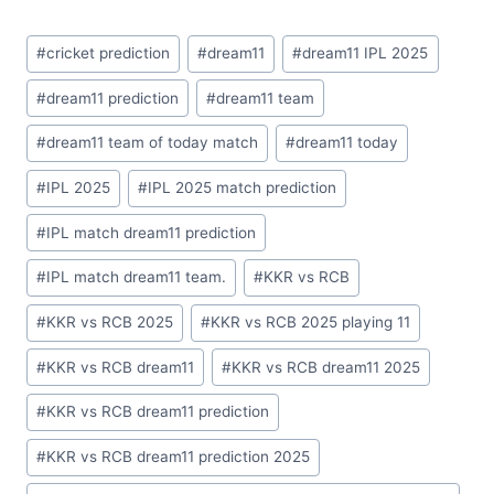
a
h
o
h
c
at
p
ar
#
cricket prediction
#
dream11
#
dream11 IPL 2025
e
s
y
e
b
A
Li
#
dream11 prediction
#
dream11 team
o
p
n
#
dream11 team of today match
#
dream11 today
o
p
k
#
IPL 2025
#
IPL 2025 match prediction
k
#
IPL match dream11 prediction
#
IPL match dream11 team.
#
KKR vs RCB
#
KKR vs RCB 2025
#
KKR vs RCB 2025 playing 11
#
KKR vs RCB dream11
#
KKR vs RCB dream11 2025
#
KKR vs RCB dream11 prediction
#
KKR vs RCB dream11 prediction 2025