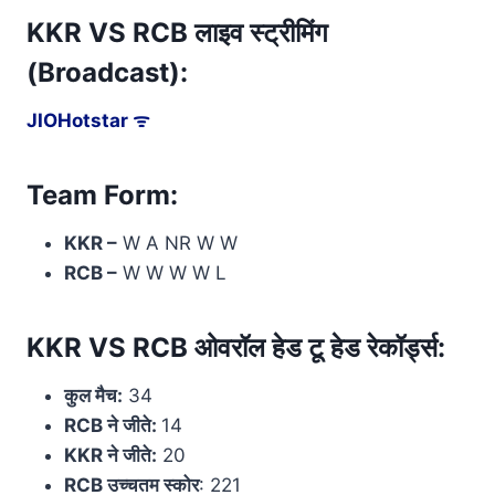
KKR VS RCB लाइव स्ट्रीमिंग
(Broadcast):
JIOHotstar ᯤ
Team Form:
KKR –
W A NR W W
RCB –
W W W W L
KKR VS RCB ओवरॉल हेड टू हेड रेकॉर्ड्स:
कुल मैच:
34
RCB ने जीते:
14
KKR ने जीते:
20
RCB उच्चतम स्कोर
: 221