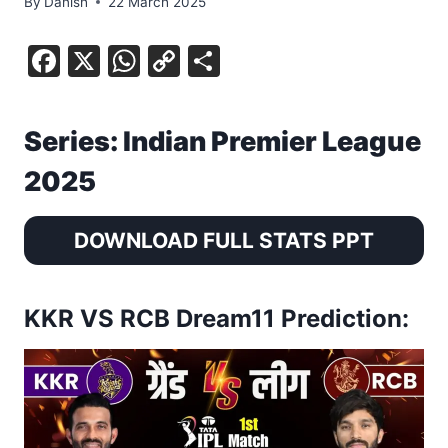
By
Danish
22 March 2025
F
X
W
C
S
a
h
o
h
c
at
p
ar
Series: Indian Premier League
e
s
y
e
2025
b
A
Li
o
p
n
DOWNLOAD FULL STATS PPT
o
p
k
k
KKR VS RCB Dream11 Prediction: