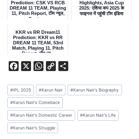
Prediction: CSK VS RCB
Highlights, Asia Cup
DREAM 11 TEAM, Playing
2025: एशिया कप 2025 के
11, Pitch Report, टीम न्यूज,
फाइनल में पहुंची टीम इंडिया
Fantas...
KKR vs RR Dream11
Prediction: KKR vs RR
DREAM 11 TEAM, 53rd
Match, Playing 11, Pitch
Report, टीम न्य...
F
X
W
C
S
a
h
o
h
c
at
p
ar
#
IPL 2025
#
Karun Nair
#
Karun Nair's Biography
e
s
y
e
b
A
Li
#
Karun Nair's Comeback
o
p
n
#
Karun Nair's Domestic Career
#
Karun Nair's Life
o
p
k
#
Karun Nair's Struggle
k