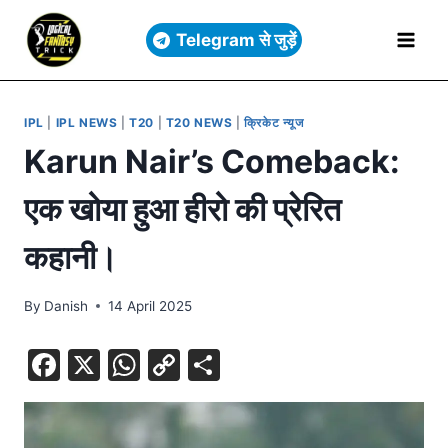
Telegram से जुड़ें
IPL
|
IPL NEWS
|
T20
|
T20 NEWS
|
क्रिकेट न्यूज
Karun Nair’s Comeback:
एक खोया हुआ हीरो की प्रेरित
कहानी।
By
Danish
14 April 2025
F
X
W
C
S
a
h
o
h
c
at
p
ar